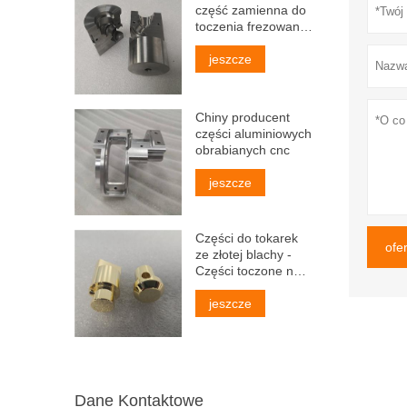
część zamienna do
toczenia frezowania
ze stali cnc
jeszcze
Chiny producent
części aluminiowych
obrabianych cnc
jeszcze
Części do tokarek
ofe
ze złotej blachy -
Części toczone na
zamówienie
jeszcze
Dane Kontaktowe