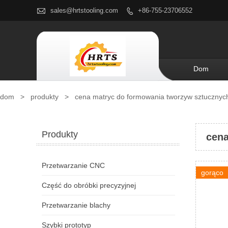

sales@hrtstooling.com
+86-755-23706552

Dom
dom
>
produkty
>
cena matryc do formowania tworzyw sztucznyc
Produkty
cena
Przetwarzanie CNC
gorąco
Część do obróbki precyzyjnej
Przetwarzanie blachy
Szybki prototyp