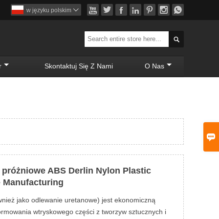







w języku polskim


r
Skontaktuj Się Z Nami
O Nas

 próżniowe ABS Derlin Nylon Plastic
e Manufacturing
nież jako odlewanie uretanowe) jest ekonomiczną
ormowania wtryskowego części z tworzyw sztucznych i