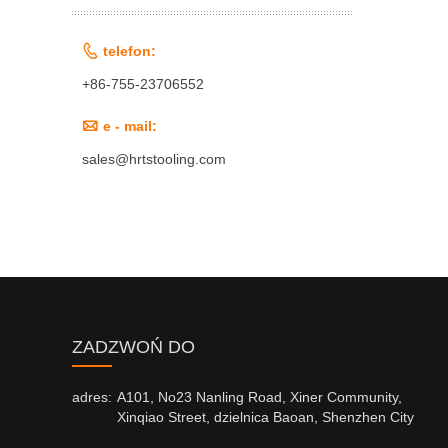

telefon:
+86-755-23706552

e - mail:
sales@hrtstooling.com
ZADZWOŃ DO
adres:
A101, No23 Nanling Road, Xiner Community,
Xinqiao Street, dzielnica Baoan, Shenzhen City