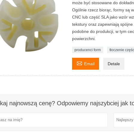
może być stosowane do dokładne
Ogólnie rzecz biorąc, formy są 
CNC lub część SLA jako wzór wz
tekstury oraz zapewniają spójne
podobne do produkcji, w tym cec
powierzchni.
producenci form
tłoczenie częśc

Email
Detale
kaj najnowszą cenę? Odpowiemy najszybciej jak to